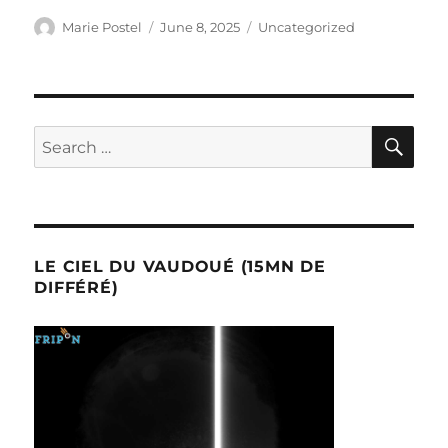
Author
Posted
Categories
Marie Postel
June 8, 2025
Uncategorized
on
SE
Search
for:
LE CIEL DU VAUDOUÉ (15MN DE
DIFFÉRÉ)